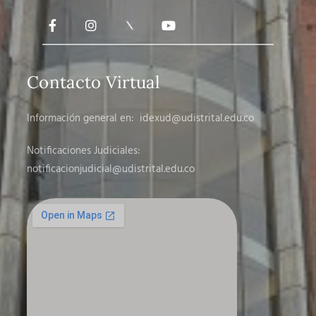
Contacto Virtual
Información general en:
idexud@udistrital.edu.co
Notificaciones Judiciales:
notificacionjudicial
@udistrital.edu.co