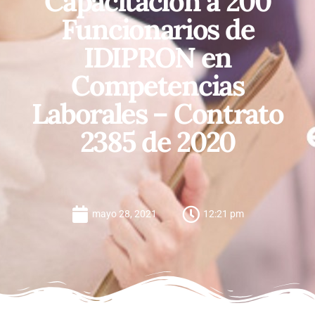
Capacitación a 200
Funcionarios de
IDIPRON en
Competencias
Laborales – Contrato
2385 de 2020
mayo 28, 2021
12:21 pm