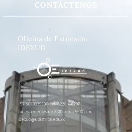
CONTÁCTENOS
Oficina de Extensión -
IDEXUD
Calle 52 # 7-11, pisos 5 y 7
, Chapinero, Bogotá-
Colombia
+57 601 3239300 Ext. 6220 – 6207
Lunes a viernes de 8:00 a.m. a 5:00 p.m.
idexud@udistrital.edu.co