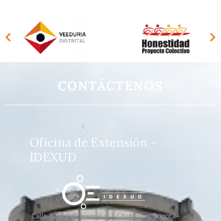
CONTÁCTENOS
Oficina de Extensión -
IDEXUD
Calle 52 # 7-11, pisos 5 y 7
, Chapinero, Bogotá-