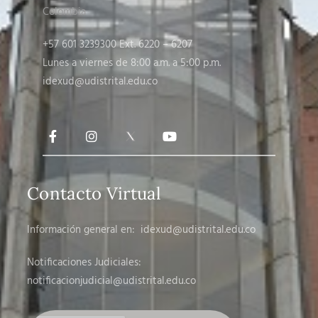
Colombia
+57 601 3239300 Ext. 6220 – 6207
Lunes a viernes de 8:00 a.m. a 5:00 p.m.
idexud@udistrital.edu.co
Contacto Virtual
Información general en:
idexud@udistrital.edu.co
Notificaciones Judiciales:
notificacionjudicial
@udistrital.edu.co