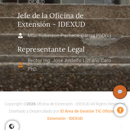
IDEXUD
Jefe de la Oficina de
Extensión - IDEXUD
MSc Robinson Pacheco García PhD(c)
Representante Legal
Rector Ing. José Andelfo Lizcano Caro
PhD.
Copyright ©
2026
Oficina de Extensión - IDEXUD All Rights Reserved.
Abri
Diseñado y Desarrollado por
El Área de Gestión TIC Oficina de
Extensión - IDEXUD