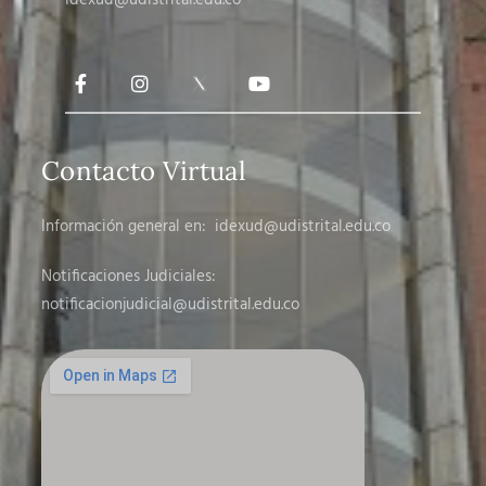
idexud@udistrital.edu.co
Contacto Virtual
Información general en:
idexud@udistrital.edu.co
Notificaciones Judiciales:
notificacionjudicial
@udistrital.edu.co