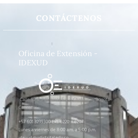
CONTÁCTENOS
Oficina de Extensión -
IDEXUD
Calle 52 # 7-11, pisos 5 y 7
, Chapinero, Bogotá-
Colombia
+57 601 3239300 Ext. 6220 – 6207
Lunes a viernes de 8:00 a.m. a 5:00 p.m.