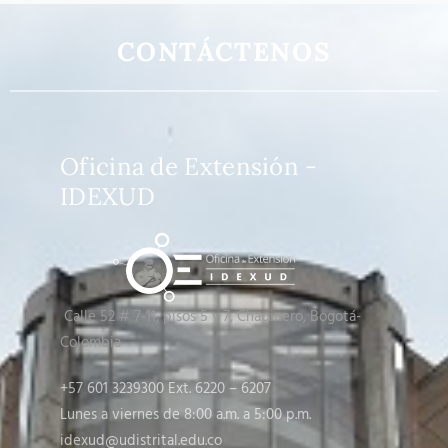
CONTÁCTENOS
Oficina de Extensión -
IDEXUD
Calle 52 # 7-11, pisos 5 y 7
, Chapinero, Bogotá-
Colombia
+57 601 3239300 Ext. 6220 – 6207
Lunes a viernes de 8:00 a.m. a 5:00 p.m.
idexud@udistrital.edu.co