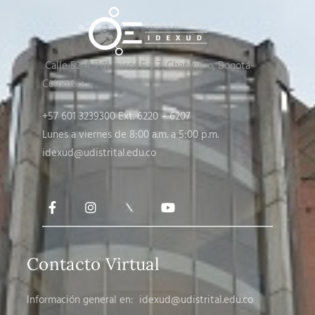
Calle 52 # 7-11, pisos 5 y 7
, Chapinero, Bogotá-
Colombia
+57 601 3239300 Ext. 6220 – 6207
Lunes a viernes de 8:00 a.m. a 5:00 p.m.
idexud@udistrital.edu.co
Contacto Virtual
Información general en:
idexud@udistrital.edu.co