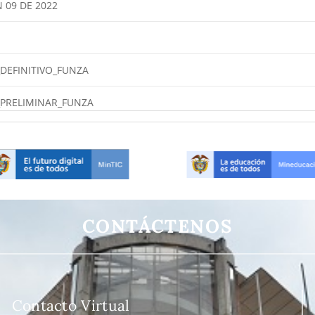
 09 DE 2022
DEFINITIVO_FUNZA
_PRELIMINAR_FUNZA
AR FUNZA
TADOS_CORPORACION
2
CONTÁCTENOS
S_HABILITADOS
OS_ EXPERIENCIA
Contacto Virtual