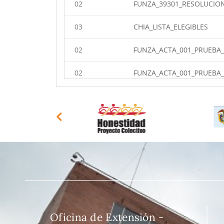
02
FUNZA_39301_RESOLUCION
03
CHIA_LISTA_ELEGIBLES
02
FUNZA_ACTA_001_PRUEBA_
02
FUNZA_ACTA_001_PRUEBA
02
FUNZA_PRUEBA PRELIMIN
02
FUNZA_REMISION_RESUL
03
CHIA_RESOLUCION_16_202
03
CHIA_LISTA_PARTICIPANTE
03
CHIA_R_PARCIALES_ESTUDI
04
YOPAL_ACTA_REPARTO3
Oficina de Extensión -