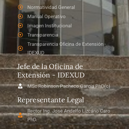
Normatividad General
Manual Operativo
Imagen Institucional
Transparencia
Transparencia Oficina de Extensión -
IDEXUD
Jefe de la Oficina de
Extensión - IDEXUD
MSc Robinson Pacheco García PhD(c)
Representante Legal
Rector Ing. José Andelfo Lizcano Caro
PhD.