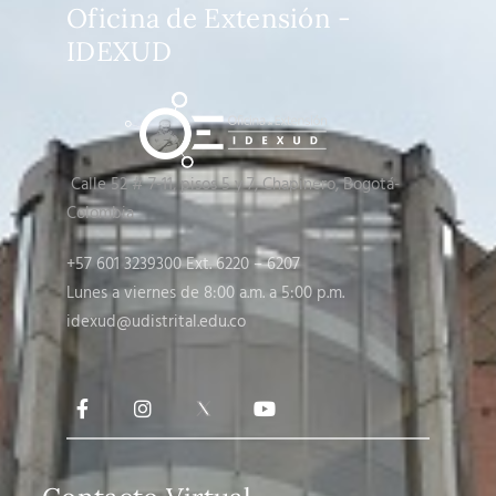
Oficina de Extensión -
IDEXUD
Calle 52 # 7-11, pisos 5 y 7
, Chapinero, Bogotá-
Colombia
+57 601 3239300 Ext. 6220 – 6207
Lunes a viernes de 8:00 a.m. a 5:00 p.m.
idexud@udistrital.edu.co