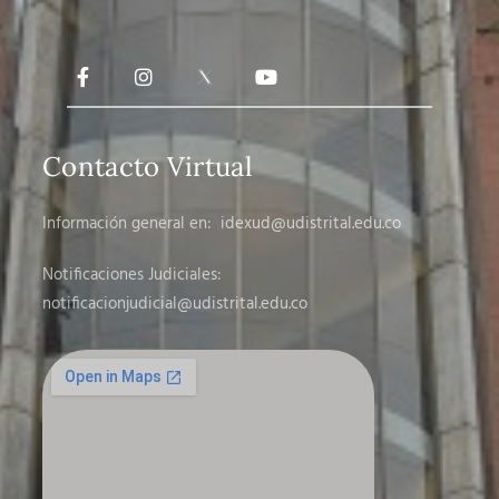
Contacto Virtual
Información general en:
idexud@udistrital.edu.co
Notificaciones Judiciales:
notificacionjudicial
@udistrital.edu.co