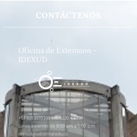
CONTÁCTENOS
Oficina de Extensión -
IDEXUD
Calle 52 # 7-11, pisos 5 y 7
, Chapinero, Bogotá-
Colombia
+57 601 3239300 Ext. 6220 – 6207
Lunes a viernes de 8:00 a.m. a 5:00 p.m.
idexud@udistrital.edu.co