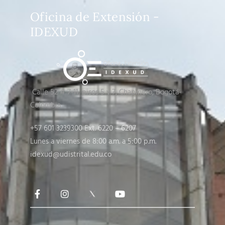
Oficina de Extensión -
IDEXUD
Calle 52 # 7-11, pisos 5 y 7
, Chapinero, Bogotá-
Colombia
+57 601 3239300 Ext. 6220 – 6207
Lunes a viernes de 8:00 a.m. a 5:00 p.m.
idexud@udistrital.edu.co