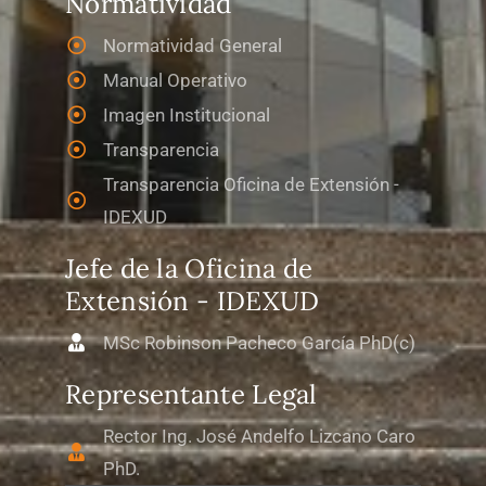
Normatividad
Normatividad General
Manual Operativo
Imagen Institucional
Transparencia
Transparencia Oficina de Extensión -
IDEXUD
Jefe de la Oficina de
Extensión - IDEXUD
MSc Robinson Pacheco García PhD(c)
Representante Legal
Rector Ing. José Andelfo Lizcano Caro
PhD.