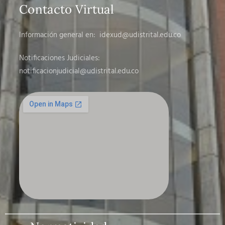
Contacto Virtual
Información general en:
idexud@udistrital.edu.co
Notificaciones Judiciales:
notificacionjudicial
@udistrital.edu.co