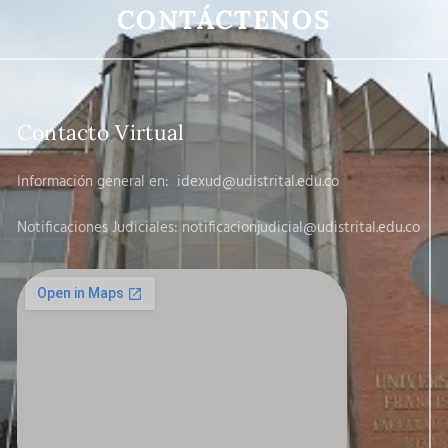
CONTÁCTENOS
Contacto Virtual
Información general en:
idexud@udistrital.edu.co
Notificaciones Judiciales: notificacionjudicial
@udistrital.edu.co