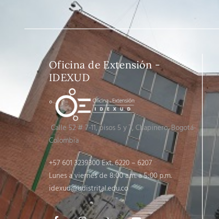
Oficina de Extensión -
IDEXUD
Calle 52 # 7-11, pisos 5 y 7
, Chapinero, Bogotá-
Colombia
+57 601 3239300 Ext. 6220 – 6207
Lunes a viernes de 8:00 a.m. a 5:00 p.m.
idexud@udistrital.edu.co