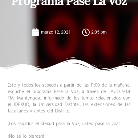
Programa Pase La Voz
marzo 12, 2021
2:05 pm
Este y todos los sábados a partir de las 11:00 de la mañana,
escuche el programa Pase la Voz, a través de LAUD 90.4
FM. Manténgase informado de los temas relacionados con
el IDEXUD, la Universidad Distrital, las extensiones de las
facultades y entes del Distrito.
¡Los sábados el Idexud pasa la Voz, usted pase la voz!
¡No se lo pierdan!