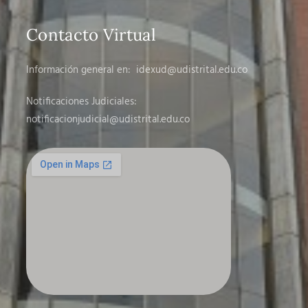
Contacto Virtual
Información general en:
idexud@udistrital.edu.co
Notificaciones Judiciales:
notificacionjudicial
@udistrital.edu.co