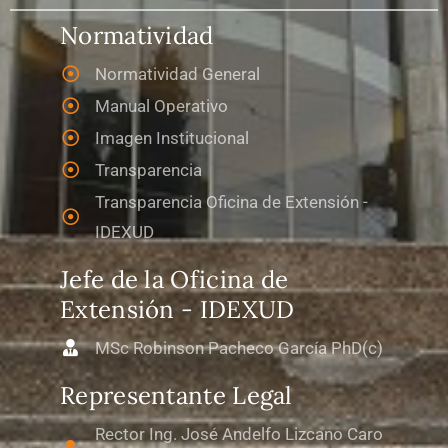
Normatividad
Normatividad General
Manual Operativo
Imagen Institucional
Transparencia
Transparencia Oficina de Extensión -
IDEXUD
Jefe de la Oficina de
Extensión - IDEXUD
MSc Robinson Pacheco García PhD(c)
Representante Legal
Rector Ing. José Andelfo Lizcano Caro