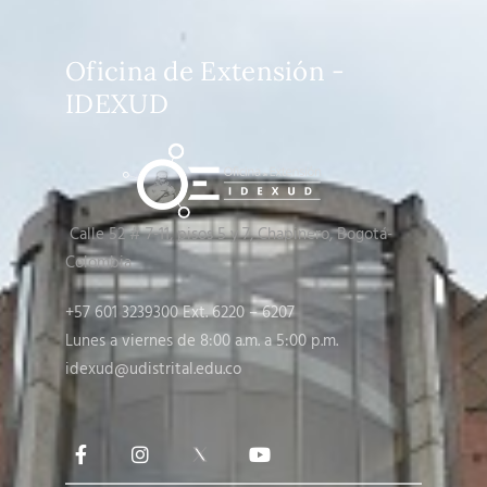
Oficina de Extensión -
IDEXUD
Calle 52 # 7-11, pisos 5 y 7
, Chapinero, Bogotá-
Colombia
+57 601 3239300 Ext. 6220 – 6207
Lunes a viernes de 8:00 a.m. a 5:00 p.m.
idexud@udistrital.edu.co