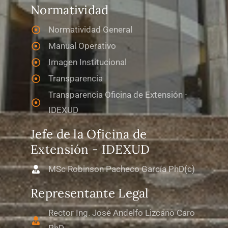
Normatividad
Normatividad General
Manual Operativo
Imagen Institucional
Transparencia
Transparencia Oficina de Extensión -
IDEXUD
Jefe de la Oficina de
Extensión - IDEXUD
MSc Robinson Pacheco García PhD(c)
Representante Legal
Rector Ing. José Andelfo Lizcano Caro