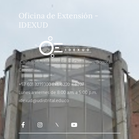
Oficina de Extensión -
IDEXUD
Calle 52 # 7-11, pisos 5 y 7
, Chapinero, Bogotá-
Colombia
+57 601 3239300 Ext. 6220 – 6207
Lunes a viernes de 8:00 a.m. a 5:00 p.m.
idexud@udistrital.edu.co