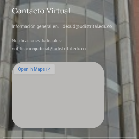
Contacto Virtual
Información general en:
idexud@udistrital.edu.co
Notificaciones Judiciales:
notificacionjudicial
@udistrital.edu.co