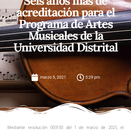
Seis años más de
acreditación para el
Programa de Artes
Musicales de la
Universidad Distrital
marzo 5, 2021
5:29 pm
Mediante resolución 003130 del 1 de marzo de 2021, el