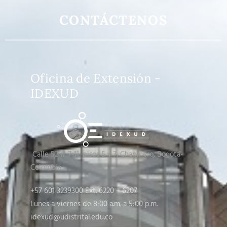
CONTÁCTENOS
Oficina de Extensión -
IDEXUD
Calle 52 # 7-11, pisos 5 y 7
, Chapinero, Bogotá-
Colombia
+57 601 3239300 Ext. 6220 – 6207
Lunes a viernes de 8:00 a.m. a 5:00 p.m.
idexud@udistrital.edu.co