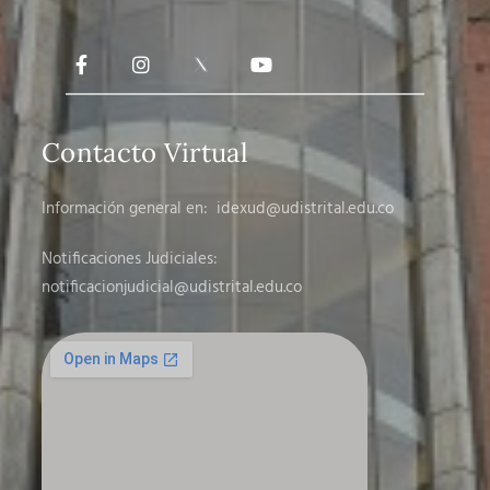
Contacto Virtual
Información general en:
idexud@udistrital.edu.co
Notificaciones Judiciales:
notificacionjudicial
@udistrital.edu.co