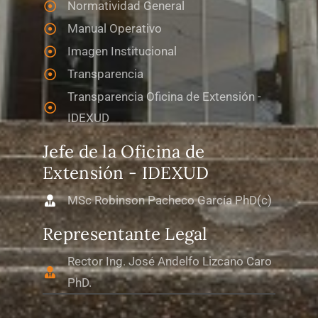
Normatividad General
Manual Operativo
Imagen Institucional
Transparencia
Transparencia Oficina de Extensión -
IDEXUD
Jefe de la Oficina de
Extensión - IDEXUD
MSc Robinson Pacheco García PhD(c)
Representante Legal
Rector Ing. José Andelfo Lizcano Caro
PhD.