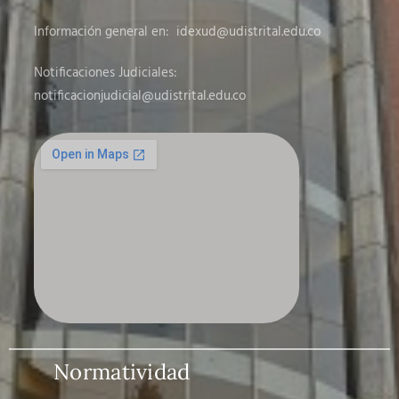
Información general en:
idexud@udistrital.edu.co
Notificaciones Judiciales:
notificacionjudicial
@udistrital.edu.co
Normatividad