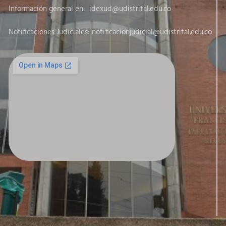
Información general en:
idexud@udistrital.edu.co
Notificaciones Judiciales: notificacionjudicial
@udistrital.edu.co