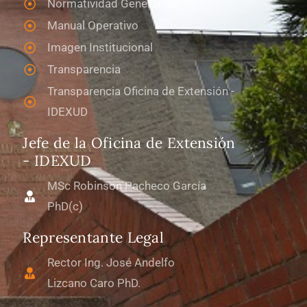
Normatividad General
Manual Operativo
Imagen Institucional
Transparencia
Transparencia Oficina de Extensión -
IDEXUD
Jefe de la Oficina de Extensión
- IDEXUD
MSc Robinson Pacheco García
PhD(c)
Representante Legal
Rector Ing. José Andelfo
Lizcano Caro PhD.