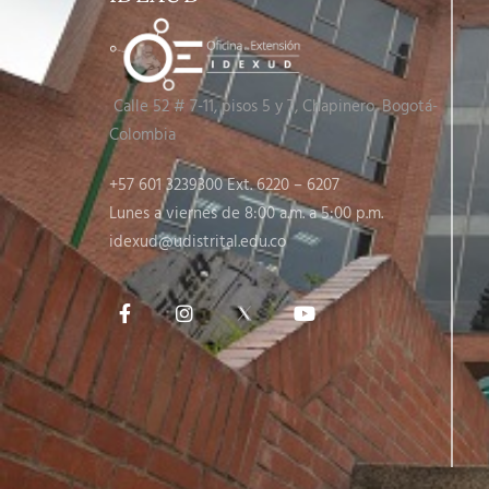
Calle 52 # 7-11, pisos 5 y 7
, Chapinero, Bogotá-
Colombia
+57 601 3239300 Ext. 6220 – 6207
Lunes a viernes de 8:00 a.m. a 5:00 p.m.
idexud@udistrital.edu.co