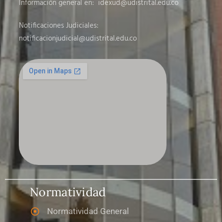
Información general en:
idexud@udistrital.edu.co
Notificaciones Judiciales:
notificacionjudicial
@udistrital.edu.co
Normatividad
Normatividad General