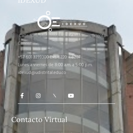
IDEXUD
Calle 52 # 7-11, pisos 5 y 7
, Chapinero, Bogotá-
Colombia
+57 601 3239300 Ext. 6220 – 6207
Lunes a viernes de 8:00 a.m. a 5:00 p.m.
idexud@udistrital.edu.co
Contacto Virtual