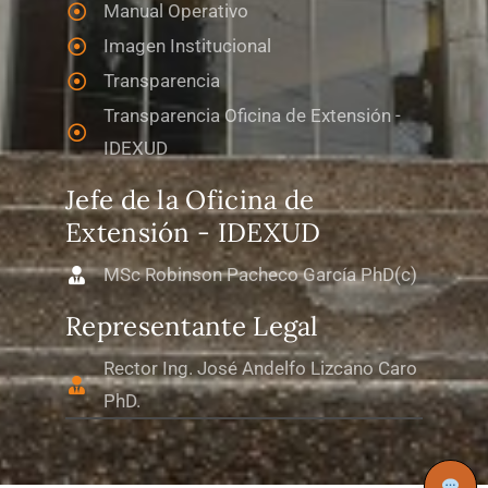
Manual Operativo
Imagen Institucional
Transparencia
Transparencia Oficina de Extensión -
IDEXUD
Jefe de la Oficina de
Extensión - IDEXUD
MSc Robinson Pacheco García PhD(c)
Representante Legal
Rector Ing. José Andelfo Lizcano Caro
PhD.