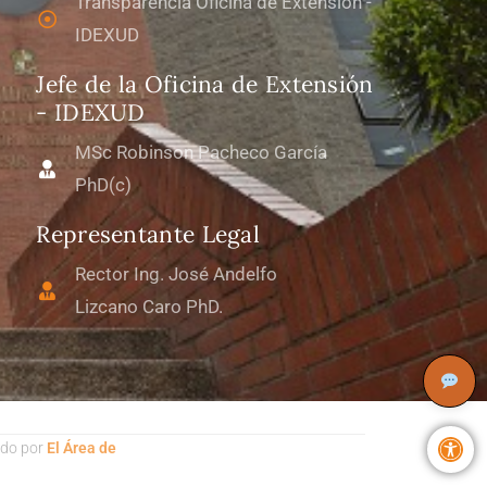
Transparencia Oficina de Extensión -
IDEXUD
Jefe de la Oficina de Extensión
- IDEXUD
MSc Robinson Pacheco García
PhD(c)
Representante Legal
Rector Ing. José Andelfo
Lizcano Caro PhD.
Abri
ado por
El Área de