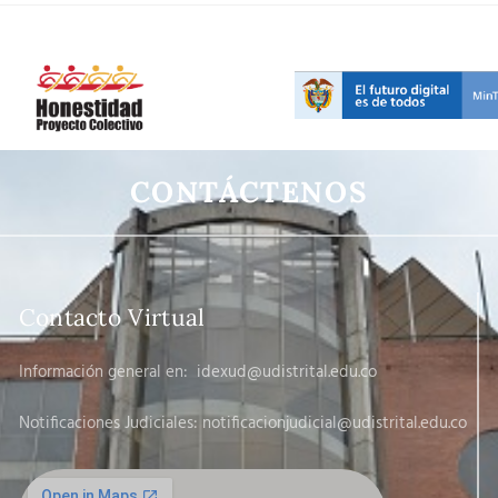
CONTÁCTENOS
Contacto Virtual
Información general en:
idexud@udistrital.edu.co
Notificaciones Judiciales: notificacionjudicial
@udistrital.edu.co