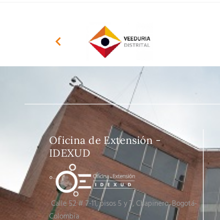
Oficina de Extensión -
IDEXUD
Calle 52 # 7-11, pisos 5 y 7
, Chapinero, Bogotá-
Colombia