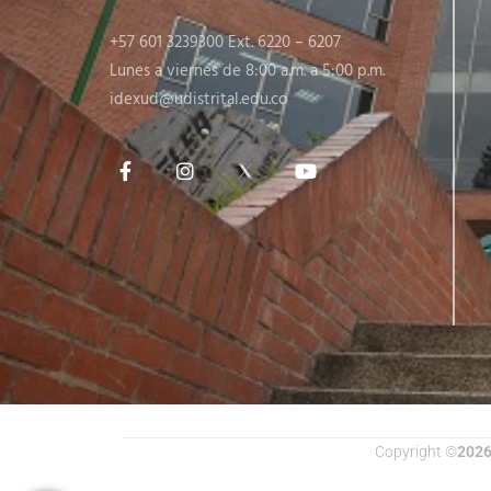
+57 601 3239300 Ext. 6220 – 6207
Lunes a viernes de 8:00 a.m. a 5:00 p.m.
idexud@udistrital.edu.co
Copyright ©
202