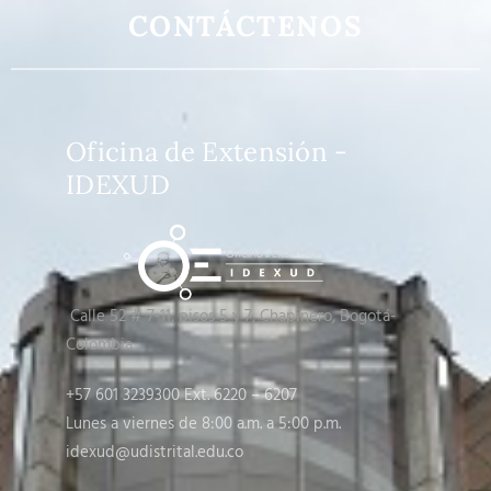
CONTÁCTENOS
Oficina de Extensión -
IDEXUD
Calle 52 # 7-11, pisos 5 y 7
, Chapinero, Bogotá-
Colombia
+57 601 3239300 Ext. 6220 – 6207
Lunes a viernes de 8:00 a.m. a 5:00 p.m.
idexud@udistrital.edu.co