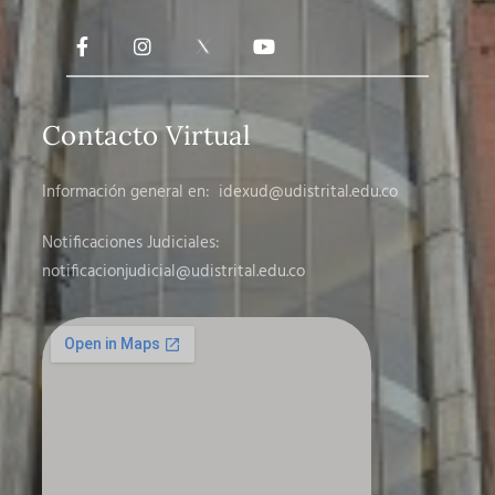
Contacto Virtual
Información general en:
idexud@udistrital.edu.co
Notificaciones Judiciales:
notificacionjudicial
@udistrital.edu.co