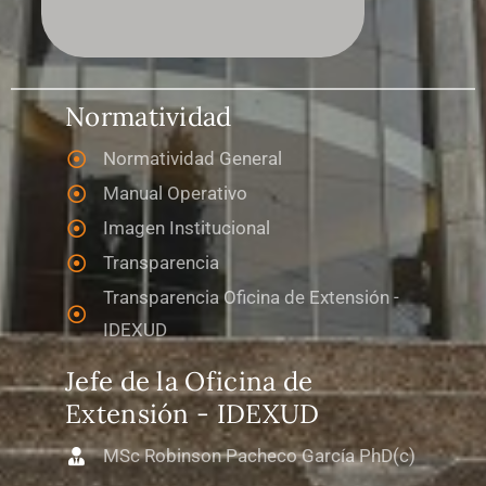
Normatividad
Normatividad General
Manual Operativo
Imagen Institucional
Transparencia
Transparencia Oficina de Extensión -
IDEXUD
Jefe de la Oficina de
Extensión - IDEXUD
MSc Robinson Pacheco García PhD(c)