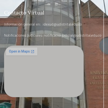
Contacto Virtual
Información general en:
idexud@udistrital.edu.co
Notificaciones Judiciales: notificacionjudicial
@udistrital.edu.co