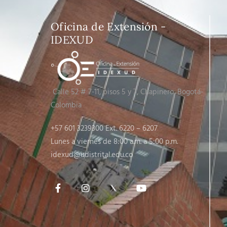
Oficina de Extensión -
IDEXUD
Calle 52 # 7-11, pisos 5 y 7
, Chapinero, Bogotá-
Colombia
+57 601 3239300 Ext. 6220 – 6207
Lunes a viernes de 8:00 a.m. a 5:00 p.m.
idexud@udistrital.edu.co