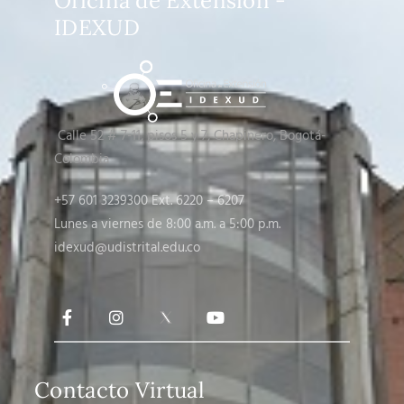
Oficina de Extensión -
IDEXUD
Calle 52 # 7-11, pisos 5 y 7
, Chapinero, Bogotá-
Colombia
+57 601 3239300 Ext. 6220 – 6207
Lunes a viernes de 8:00 a.m. a 5:00 p.m.
idexud@udistrital.edu.co
Contacto Virtual