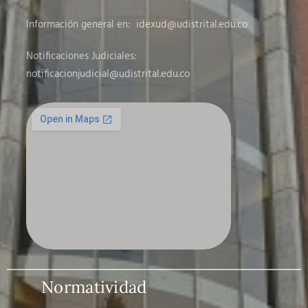
Información general en:
idexud@udistrital.edu.co
Notificaciones Judiciales:
notificacionjudicial
@udistrital.edu.co
Normatividad