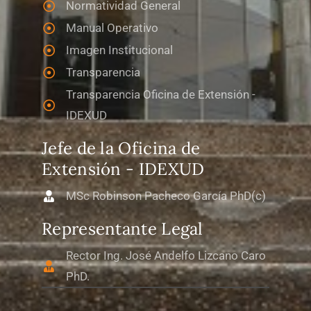
Normatividad General
Manual Operativo
Imagen Institucional
Transparencia
Transparencia Oficina de Extensión -
IDEXUD
Jefe de la Oficina de
Extensión - IDEXUD
MSc Robinson Pacheco García PhD(c)
Representante Legal
Rector Ing. José Andelfo Lizcano Caro
PhD.