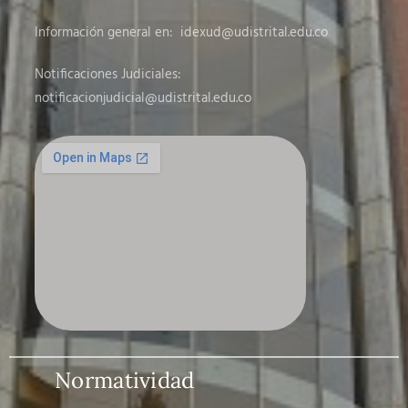
Información general en:
idexud@udistrital.edu.co
Notificaciones Judiciales:
notificacionjudicial
@udistrital.edu.co
Normatividad