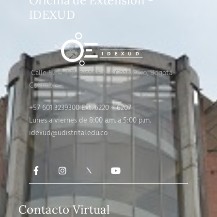
Oficina de Extensión -
IDEXUD
Calle 52 # 7-11, pisos 5 y 7
, Chapinero, Bogotá-
Colombia
+57 601 3239300 Ext. 6220 – 6207
Lunes a viernes de 8:00 a.m. a 5:00 p.m.
idexud@udistrital.edu.co
Contacto Virtual