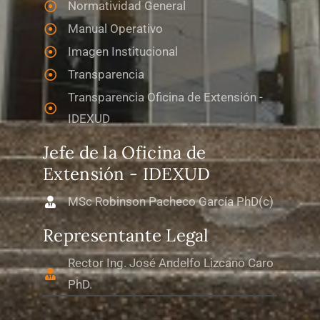
Normatividad General
Manual Operativo
Imagen Institucional
Transparencia
Transparencia Oficina de Extensión -
IDEXUD
Jefe de la Oficina de
Extensión - IDEXUD
MSc Robinson Pacheco García PhD(c)
Representante Legal
Rector Ing. José Andelfo Lizcano Caro
PhD.