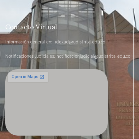
Contacto Virtual
Información general en:
idexud@udistrital.edu.co
Notificaciones Judiciales: notificacionjudicial
@udistrital.edu.co