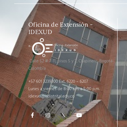
Oficina de Extensión -
IDEXUD
Calle 52 # 7-11, pisos 5 y 7
, Chapinero, Bogotá-
Colombia
+57 601 3239300 Ext. 6220 – 6207
Lunes a viernes de 8:00 a.m. a 5:00 p.m.
idexud@udistrital.edu.co