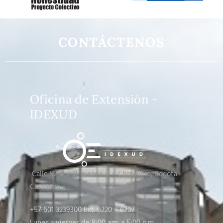
CONTÁCTENOS
Oficina de Extensión -
IDEXUD
Calle 52 # 7-11, pisos 5 y 7
, Chapinero, Bogotá-
Colombia
+57 601 3239300 Ext. 6220 – 6207