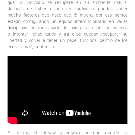
que un individuo se recupere en su ambiente natural
después de haber estado en cautiverio, pueden haber
mucho factores que hace que él muera, por eso hemos
estado configurando un equipo interdisciplinario en varias
disciplinas de varias parte del país para rehabilitar los osos
o intentar rehabilitarlos y así ellos puedan recuperar su
libertad y volver a tener un papel funcional dentro de los
ecosistemas”, sentenció.
Así mismo, el catedrático enfatizó en que una de las