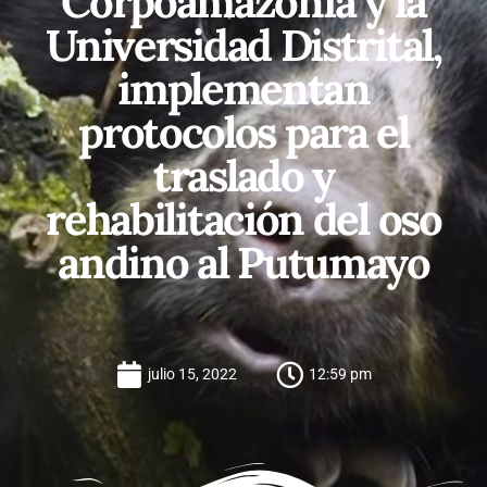
Corpoamazonia y la
Universidad Distrital,
implementan
protocolos para el
traslado y
rehabilitación del oso
andino al Putumayo
julio 15, 2022
12:59 pm