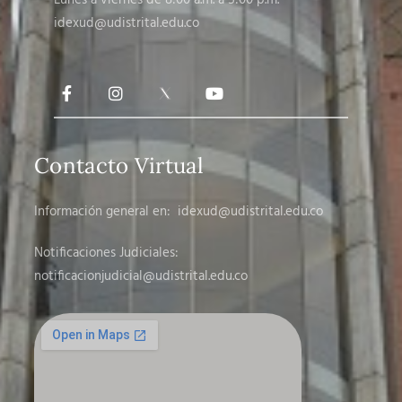
Lunes a viernes de 8:00 a.m. a 5:00 p.m.
idexud@udistrital.edu.co
Contacto Virtual
Información general en:
idexud@udistrital.edu.co
Notificaciones Judiciales:
notificacionjudicial
@udistrital.edu.co