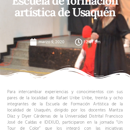
Escuela de formación
artística de Usaquén
marzo 9, 2020
12:51 pm
Para intercambiar experiencias y conocimientos con sus
pares de la localidad de Rafael Uribe Uribe, treinta y ocho
integrantes de la Escuela de Formación Artística de la
localidad de Usaquén, dirigido por los docentes Maritza
Díaz y Diyer Cárdenas de la Universidad Distrital Francisco
José de Caldas e IDEXUD, participaron en la jornada “Un
Tour de Color” que los integró con las iniciativas