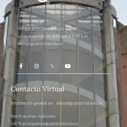
Calle 52 # 7-11, pisos 5 y 7
, Chapinero, Bogotá-
Colombia
+57 601 3239300 Ext. 6220 – 6207
Lunes a viernes de 8:00 a.m. a 5:00 p.m.
idexud@udistrital.edu.co
Contacto Virtual
Información general en:
idexud@udistrital.edu.co
Notificaciones Judiciales:
notificacionjudicial
@udistrital.edu.co