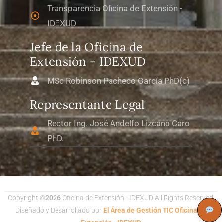
Transparencia Oficina de Extensión -
IDEXUD
Jefe de la Oficina de
Extensión - IDEXUD
MSc Robinson Pacheco García PhD(c)
Representante Legal
Rector Ing. José Andelfo Lizcano Caro
PhD.
Copyright ©
2026
Oficina de Extensión - IDEXUD All Rights Reserved.
Diseñado y Desarrollado por
El Área de Gestión TIC Oficina de