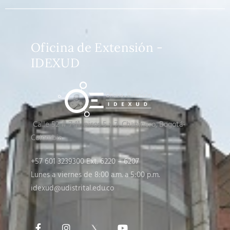
Oficina de Extensión -
IDEXUD
Calle 52 # 7-11, pisos 5 y 7
, Chapinero, Bogotá-
Colombia
+57 601 3239300 Ext. 6220 – 6207
Lunes a viernes de 8:00 a.m. a 5:00 p.m.
idexud@udistrital.edu.co