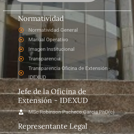
Normatividad
Normatividad General
Manual Operativo
Imagen Institucional
Transparencia
Transparencia Oficina de Extensión -
IDEXUD
Jefe de la Oficina de
Extensión - IDEXUD
MSc Robinson Pacheco García PhD(c)
Representante Legal