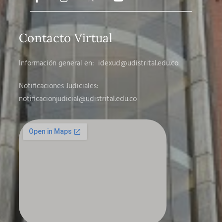
Contacto Virtual
Información general en:
idexud@udistrital.edu.co
Notificaciones Judiciales:
notificacionjudicial
@udistrital.edu.co