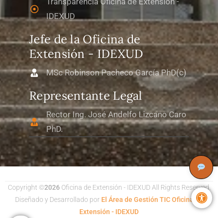
Transparencia Oficina de Extensión -
IDEXUD
Jefe de la Oficina de
Extensión - IDEXUD
MSc Robinson Pacheco García PhD(c)
Representante Legal
Rector Ing. José Andelfo Lizcano Caro
PhD.
Copyright ©
2026
Oficina de Extensión - IDEXUD All Rights Reserved.
Abri
Diseñado y Desarrollado por
El Área de Gestión TIC Oficina de
Extensión - IDEXUD