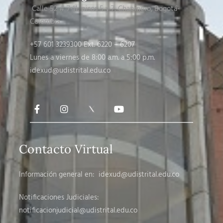
Calle 52 # 7-11, pisos 5 y 7
, Chapinero, Bogotá-
Colombia
+57 601 3239300 Ext. 6220 – 6207
Lunes a viernes de 8:00 a.m. a 5:00 p.m.
idexud@udistrital.edu.co
Contacto Virtual
Información general en:
idexud@udistrital.edu.co
Notificaciones Judiciales:
notificacionjudicial
@udistrital.edu.co