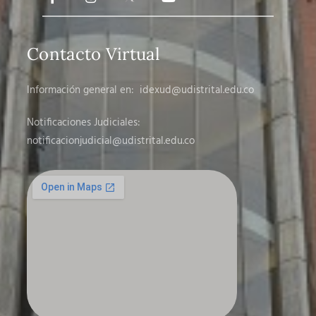
Contacto Virtual
Información general en:
idexud@udistrital.edu.co
Notificaciones Judiciales:
notificacionjudicial
@udistrital.edu.co