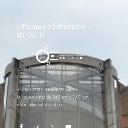
Oficina de Extensión -
IDEXUD
Calle 52 # 7-11, pisos 5 y 7
, Chapinero, Bogotá-
Colombia
+57 601 3239300 Ext. 6220 – 6207
Lunes a viernes de 8:00 a.m. a 5:00 p.m.
idexud@udistrital.edu.co