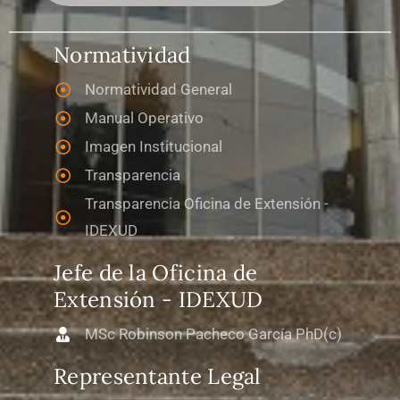
Normatividad
Normatividad General
Manual Operativo
Imagen Institucional
Transparencia
Transparencia Oficina de Extensión -
IDEXUD
Jefe de la Oficina de
Extensión - IDEXUD
MSc Robinson Pacheco García PhD(c)
Representante Legal