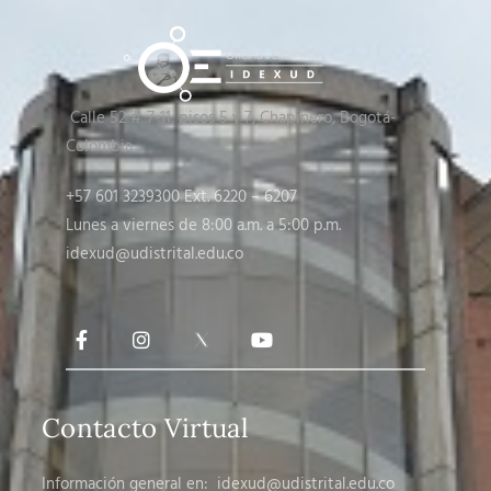
Calle 52 # 7-11, pisos 5 y 7
, Chapinero, Bogotá-
Colombia
+57 601 3239300 Ext. 6220 – 6207
Lunes a viernes de 8:00 a.m. a 5:00 p.m.
idexud@udistrital.edu.co
Contacto Virtual
Información general en:
idexud@udistrital.edu.co